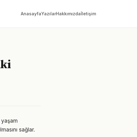
Anasayfa
Yazılar
Hakkımızda
İletişim
iki
ük yaşam
lmasını sağlar.